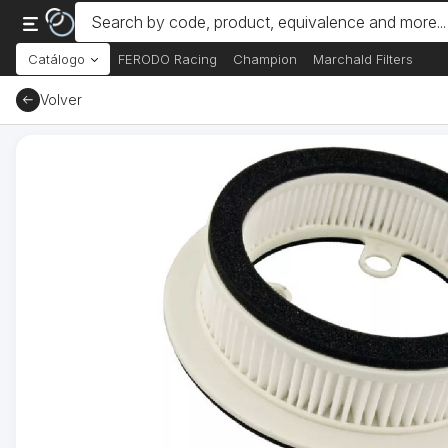
Catálogo
FERODO Racing
Champion
Marchald Filters
Volver