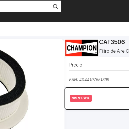
CAF3506
Filtro de Air
Precio
EAN: 4044197651399
SIN STOCK