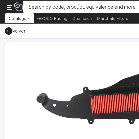
Catálogo
FERODO Racing
Champion
Marchald Filters
Volver