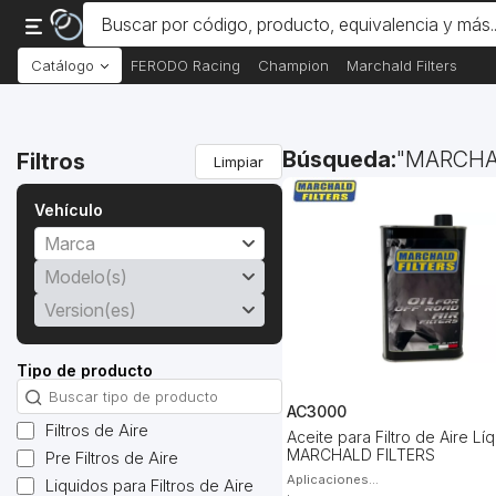
Catálogo
FERODO Racing
Champion
Marchald Filters
Búsqueda:
MARCHA
Filtros
Limpiar
Vehículo
Marca
Modelo(s)
Version(es)
Tipo de producto
AC3000
Filtros de Aire
Aceite para Filtro de Aire Lí
MARCHALD FILTERS
Pre Filtros de Aire
Aplicaciones...
Liquidos para Filtros de Aire