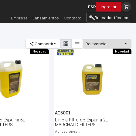
ESP
Ingresar
Buscador técnico
Empresa
Lanzamientos
Contacto
Compartir
Novedad
Novedad
AC5001
 de Espuma 5L
Limpia Filtro de Espuma 2L
ILTERS
MARCHALD FILTERS
Aplicaciones...