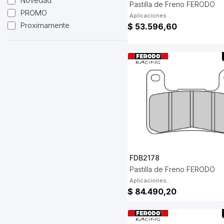
Novedad
Pastilla de Freno FERODO
Registros
PROMO
Aplicaciones...
Resortes
Proximamente
$ 53.596,60
Seguros
Separadores
Soportes
Tambor
Tapones
Tira Cadena
Tuercas
Varillas de Frenos / Vàlvulas
Zapatas de Freno Importadas
Zapatas de Freno Nacionales
FDB2178
Pastilla de Freno FERODO
Aplicaciones...
$ 84.490,20