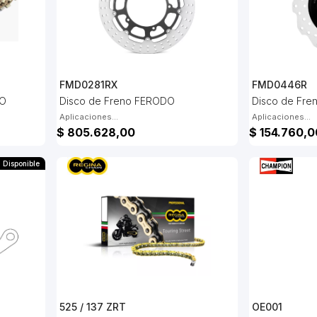
FMD0281RX
FMD0446R
DO
Disco de Freno FERODO
Disco de Fr
Aplicaciones...
Aplicaciones...
$ 805.628,00
$ 154.760,0
Disponible
525 / 137 ZRT
OE001