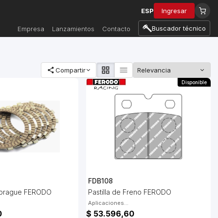
ESP
Ingresar
Buscador técnico
Empresa
Lanzamientos
Contacto
Compartir
Disponible
FDB108
mbrague FERODO
Pastilla de Freno FERODO
Aplicaciones...
0
$ 53.596,60