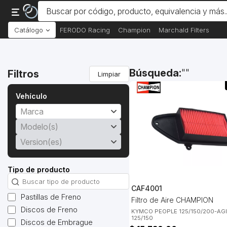
Catálogo
FERODO Racing
Champion
Marchald Filters
Búsqueda:
Filtros
Limpiar
Vehículo
Marca
Modelo(s)
Version(es)
Tipo de producto
CAF4001
Pastillas de Freno
Filtro de Aire CHAMPION
Discos de Freno
KYMCO PEOPLE 125/150/200-AGIL
125/150
Discos de Embrague