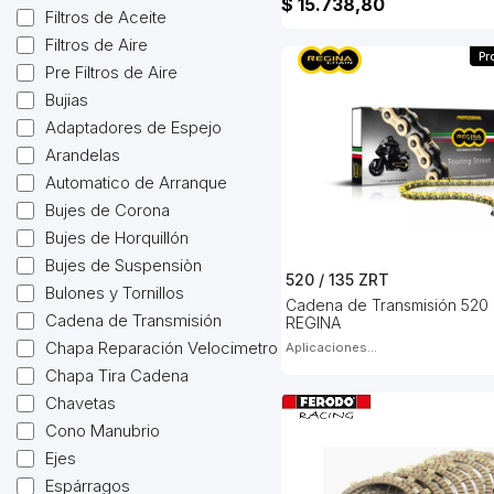
$ 15.738,80
Filtros de Aceite
Filtros de Aire
Pr
Pre Filtros de Aire
Bujias
Adaptadores de Espejo
Arandelas
Automatico de Arranque
Bujes de Corona
Bujes de Horquillón
Bujes de Suspensiòn
520 / 135 ZRT
Bulones y Tornillos
Cadena de Transmisión 520 
Cadena de Transmisión
REGINA
Chapa Reparación Velocimetro
Aplicaciones...
Chapa Tira Cadena
Chavetas
Cono Manubrio
Ejes
Espárragos