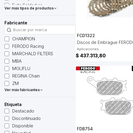
Evita Soldadura
Ver más tipos de productos
Extractores
Filtros de Nafta
Fabricante
Gomas
Guía Espárragos
FCD1322
CHAMPION
Insertos
Discos de Embrague FERO
FERODO Racing
Junta de Escape
Aplicaciones...
MARCHALD FILTERS
$ 437.313,80
Leva de Freno
MBA
Liquidos de Freno
MOLIFLU
Líquidos Limpiadores
REGINA Chain
Liquidos para Filtros de Aire
ZM
Liquidos Refrigerantes
Ver más fabricantes
Llave de Bújia
Lubricantes
Etiqueta
O-Ring
Destacado
Pernos
Discontinuado
Posapíe
Disponible
FDB754
Reductores de Bujía