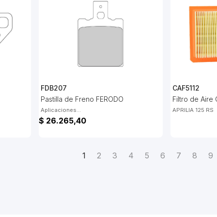
FDB207
CAF5112
Pastilla de Freno FERODO
Filtro de Air
Aplicaciones...
APRILIA 125 RS
$ 26.265,40
1
2
3
4
5
6
7
8
9