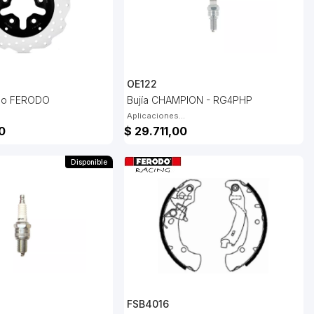
OE122
eno FERODO
Bujía CHAMPION - RG4PHP
Aplicaciones...
0
$ 29.711,00
Disponible
FSB4016