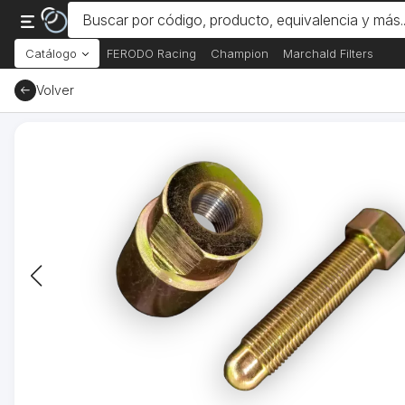
Catálogo
FERODO Racing
Champion
Marchald Filters
Volver