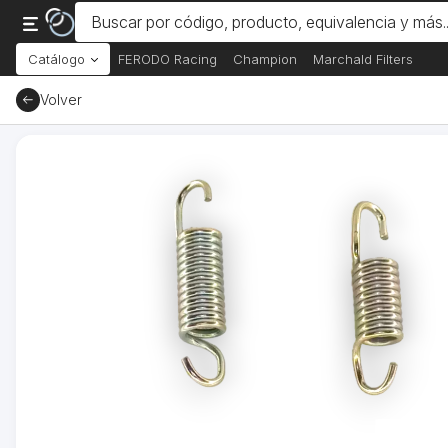
Catálogo
FERODO Racing
Champion
Marchald Filters
Volver