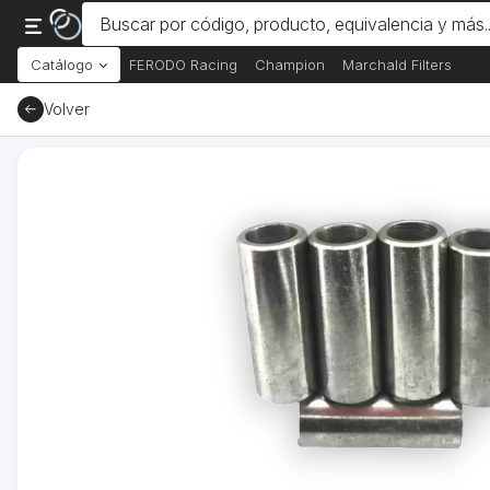
Catálogo
FERODO Racing
Champion
Marchald Filters
Volver