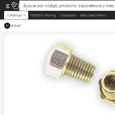
Catálogo
FERODO Racing
Champion
Marchald Filters
Volver