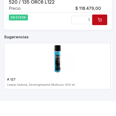
520 / 135 ORC6 L122
Precio
$ 118.479,00
EN STOCK
Sugerencias
A 127
A
Limpia Cadena, Desengrasante Multiuso 400 ml
L