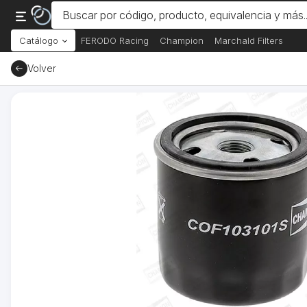
Catálogo
FERODO Racing
Champion
Marchald Filters
Volver