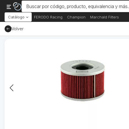
Catálogo
FERODO Racing
Champion
Marchald Filters
Volver