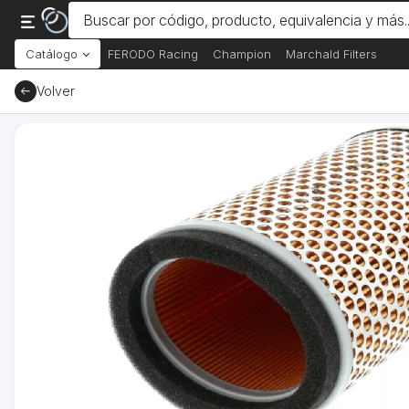
Catálogo
FERODO Racing
Champion
Marchald Filters
Volver