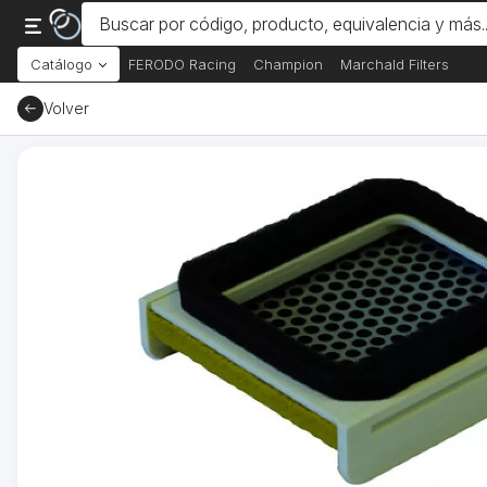
Catálogo
FERODO Racing
Champion
Marchald Filters
Volver