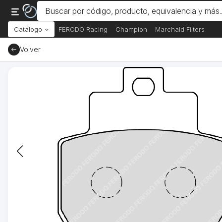
Catálogo
FERODO Racing
Champion
Marchald Filters
Volver