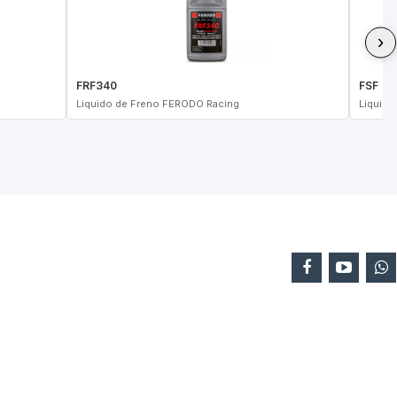
›
FRF340
FSF
Liquido de Freno FERODO Racing
Liquid