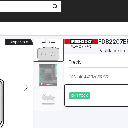
FDB2207EF
Disponible
Pastilla de F
Precio
EAN: 4044197980772
EN STOCK